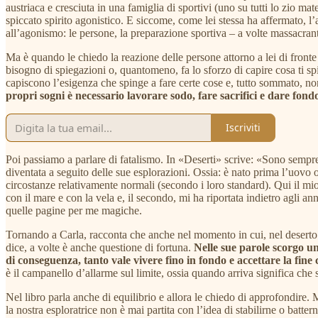
austriaca e cresciuta in una famiglia di sportivi (uno su tutti lo zio ma
spiccato spirito agonistico. E siccome, come lei stessa ha affermato, l’
all’agonismo: le persone, la preparazione sportiva – a volte massacrante –
Ma è quando le chiedo la reazione delle persone attorno a lei di fronte
bisogno di spiegazioni o, quantomeno, fa lo sforzo di capire cosa ti sping
capiscono l’esigenza che spinge a fare certe cose e, tutto sommato, non
propri sogni è necessario lavorare sodo, fare sacrifici e dare fondo 
Iscriviti
Poi passiamo a parlare di fatalismo. In «Deserti» scrive: «Sono sempre s
diventata a seguito delle sue esplorazioni. Ossia: è nato prima l’uovo o
circostanze relativamente normali (secondo i loro standard). Qui il mi
con il mare e con la vela e, il secondo, mi ha riportata indietro agli
quelle pagine per me magiche.
Tornando a Carla, racconta che anche nel momento in cui, nel deserto d
dice, a volte è anche questione di fortuna.
Nelle sue parole scorgo un
di conseguenza, tanto vale vivere fino in fondo e accettare la fin
è il campanello d’allarme sul limite, ossia quando arriva significa che s
Nel libro parla anche di equilibrio e allora le chiedo di approfondire.
la nostra esploratrice non è mai partita con l’idea di stabilirne o bat