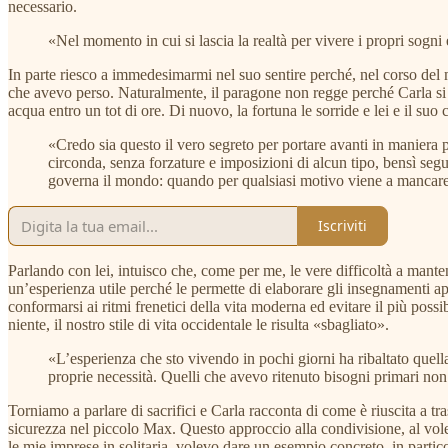
necessario.
«Nel momento in cui si lascia la realtà per vivere i propri sogni
In parte riesco a immedesimarmi nel suo sentire perché, nel corso del 
che avevo perso. Naturalmente, il paragone non regge perché Carla si 
acqua entro un tot di ore. Di nuovo, la fortuna le sorride e lei e il s
«Credo sia questo il vero segreto per portare avanti in maniera po
circonda, senza forzature e imposizioni di alcun tipo, bensì segue
governa il mondo: quando per qualsiasi motivo viene a mancare 
Iscriviti
Parlando con lei, intuisco che, come per me, le vere difficoltà a manten
un’esperienza utile perché le permette di elaborare gli insegnamenti appr
conformarsi ai ritmi frenetici della vita moderna ed evitare il più pos
niente, il nostro stile di vita occidentale le risulta «sbagliato».
«L’esperienza che sto vivendo in pochi giorni ha ribaltato quella 
proprie necessità. Quelli che avevo ritenuto bisogni primari n
Torniamo a parlare di sacrifici e Carla racconta di come è riuscita a tras
sicurezza nel piccolo Max. Questo approccio alla condivisione, al vole
le mie imprese in solitaria, volevo dare un esempio concreto, in partico