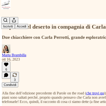
A spasso nel deserto in compagnia di Carla
Iscriviti
Accedi
Due chiacchiere con Carla Perrotti, grande esploratrice 
Marta Brambilla
ott 16, 2023
6
3
Condividi
Alla fine dell’edizione precedente di Parole on the road (
che trovi qu
i
piani sono saltati perché, proprio quando pensavo che Carla non avrebb
telefonarle! Ecco, quindi, il racconto di cosa ci siamo dette (a fine artic