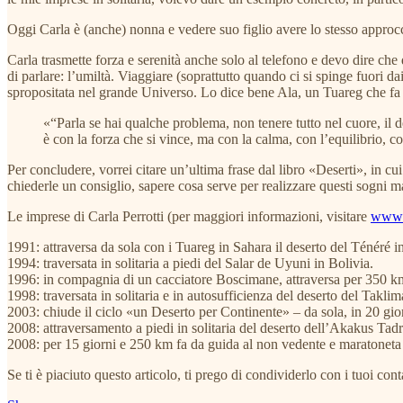
Oggi Carla è (anche) nonna e vedere suo figlio avere lo stesso approccio
Carla trasmette forza e serenità anche solo al telefono e devo dire ch
di parlare: l’umiltà. Viaggiare (soprattutto quando ci si spinge fuori da
spropositata nel grande Universo. Lo dice bene Ala, un Tuareg che fa 
«“Parla se hai qualche problema, non tenere tutto nel cuore, il d
è con la forza che si vince, ma con la calma, con l’equilibrio, c
Per concludere, vorrei citare un’ultima frase dal libro «Deserti», in cu
chiederle un consiglio, sapere cosa serve per realizzare questi sogni ma
Le imprese di Carla Perrotti (per maggiori informazioni, visitare
www.c
1991: attraversa da sola con i Tuareg in Sahara il deserto del Ténéré i
1994: traversata in solitaria a piedi del Salar de Uyuni in Bolivia.
1996: in compagnia di un cacciatore Boscimane, attraversa per 350 km
1998: traversata in solitaria e in autosufficienza del deserto del Takl
2003: chiude il ciclo «un Deserto per Continente» – da sola, in 20 gio
2008: attraversamento a piedi in solitaria del deserto dell’Akakus Tadr
2008: per 15 giorni e 250 km fa da guida al non vedente e maratoneta 
Se ti è piaciuto questo articolo, ti prego di condividerlo con i tuoi con