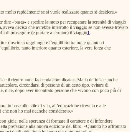
tato molto rapidamente se si vuole realizzare quanto si desidera.»
 dire «basta» e spedire la moto per recuperare la serenità di viaggio
 aveva deciso che avrebbe interrotto il viaggio se non avesse trovato
i di proseguire (e portare a termine) il viaggio
1
.
ito: riuscire a raggiungere l’equilibrio tra noi e quanto ci
equilibrio, tanto interiore quanto esteriore, la vera forza che
inisce il rientro «una faccenda complicata». Ma la definisce anche
rticolare, circondarsi di persone di un certo tipo, evitare di
rché, dice, dopo aver incontrato persone che vivono con poco più di
a in base allo stile di vita, all’educazione ricevuta e alle
ità che non ho mai neanche considerato.»
 con gioia, nella speranza di formare il carattere e di infondere
nella prefazione alla nuova edizione del libro: «Quando ho affrontato
ndosi degli obiettivi e lottando per raggiungerli.»