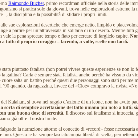
terno
Raimondo Bucher
, primo recordman ufficiale nella storia delle im
agonismo si pratica solo da giovani, trova nelle esplorazioni estreme la n
, la disciplina e la possibilità di sfidare i propri limiti.
 alle sue esplorazioni desertiche che emerge netto, limpido e piacevolment
e a partire per un’attraversata in solitaria di un deserto. Mentre tutti gl
 vale la pena sprecare tempo e fiato per cercare di farglielo capire.
Non
a tutto il proprio coraggio – facendo, a volte, scelte non facili.
tata piuttosto fatalista (non potrei vivere queste esperienze se non lo fos
 la gallina? Carla è sempre stata fatalista anche perché ha vissuto da vi
o cuore salta un battito perché questi due personaggi sono stati per me 
 anni ’90 quando, da ragazzina, invece del «Cioè» compravo la rivista «N
el Kalahari, si trova nel raggio d’azione di un leone, non ha avuto paur
a sorta di semplice accettazione del fatto umano più noto a tutti:
e con una buona dose di serenità.
Il discorso sul fatalismo si intreccia,
iamo già oltre il nostro limite.
 Malgrado la narrazione attorno al concetto di «record» fosse necessaria 
terne uno. Questo le ha sempre lasciato ampia libertà di scelta, permette