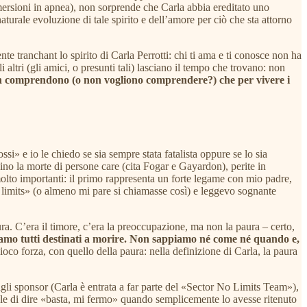
mersioni in apnea), non sorprende che Carla abbia ereditato uno
aturale evoluzione di tale spirito e dell’amore per ciò che sta attorno
e tranchant lo spirito di Carla Perrotti: chi ti ama e ti conosce non ha
i altri (gli amici, o presunti tali) lasciano il tempo che trovano: non
 comprendono (o non vogliono comprendere?) che per vivere i
si» e io le chiedo se sia sempre stata fatalista oppure se lo sia
cino la morte di persone care (cita Fogar e Gayardon), perite in
molto importanti: il primo rappresenta un forte legame con mio padre,
o limits» (o almeno mi pare si chiamasse così) e leggevo sognante
a. C’era il timore, c’era la preoccupazione, ma non la paura – certo,
 siamo tutti destinati a morire. Non sappiamo né come né quando e,
 gioco forza, con quello della paura: nella definizione di Carla, la paura
agli sponsor (Carla è entrata a far parte del «Sector No Limits Team»),
ndole di dire «basta, mi fermo» quando semplicemente lo avesse ritenuto