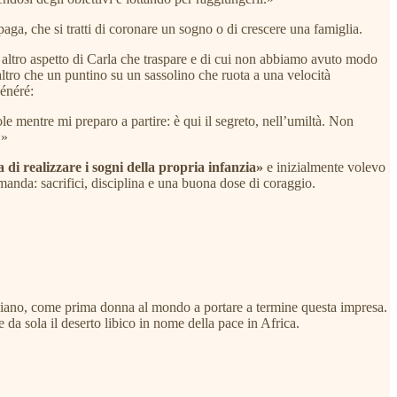
paga, che si tratti di coronare un sogno o di crescere una famiglia.
n altro aspetto di Carla che traspare e di cui non abbiamo avuto modo
i altro che un puntino su un sassolino che ruota a una velocità
énéré:
e mentre mi preparo a partire: è qui il segreto, nell’umiltà. Non
.»
 di realizzare i sogni della propria infanzia»
e inizialmente volevo
omanda: sacrifici, disciplina e una buona dose di coraggio.
raliano, come prima donna al mondo a portare a termine questa impresa.
 da sola il deserto libico in nome della pace in Africa.