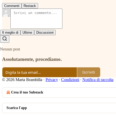
Commenti
Restack
Il meglio di
Ultime
Discussioni
Nessun post
Assolutamente, procediamo.
Iscriviti
© 2026 Marta Brambilla
·
Privacy
∙
Condizioni
∙
Notifica di raccolta
Crea il tuo Substack
Scarica l'app