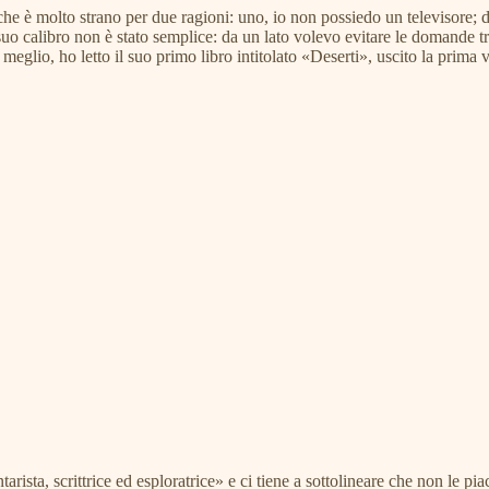
l che è molto strano per due ragioni: uno, io non possiedo un televisore; 
o calibro non è stato semplice: da un lato volevo evitare le domande troppo
meglio, ho letto il suo primo libro intitolato «Deserti», uscito la prima v
ista, scrittrice ed esploratrice» e ci tiene a sottolineare che non le p