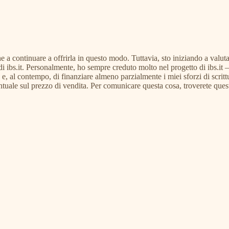
e a continuare a offrirla in questo modo. Tuttavia, sto iniziando a valut
di ibs.it. Personalmente, ho sempre creduto molto nel progetto di ibs.it –
tà e, al contempo, di finanziare almeno parzialmente i miei sforzi di scritt
entuale sul prezzo di vendita. Per comunicare questa cosa, troverete que