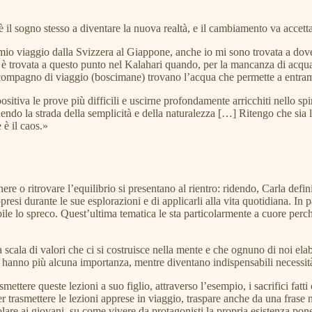
 è il sogno stesso a diventare la nuova realtà, e il cambiamento va accet
mio viaggio dalla Svizzera al Giappone, anche io mi sono trovata a dover
è trovata a questo punto nel Kalahari quando, per la mancanza di acqua,
uo compagno di viaggio (boscimane) trovano l’acqua che permette a entramb
sitiva le prove più difficili e uscirne profondamente arricchiti nello spir
ndo la strada della semplicità e della naturalezza […] Ritengo che sia l’
è il caos.»
ere o ritrovare l’equilibrio si presentano al rientro: ridendo, Carla def
esi durante le sue esplorazioni e di applicarli alla vita quotidiana. In pa
sibile lo spreco. Quest’ultima tematica le sta particolarmente a cuore pe
scala di valori che ci si costruisce nella mente e che ognuno di noi elabor
on hanno più alcuna importanza, mentre diventano indispensabili necess
mettere queste lezioni a suo figlio, attraverso l’esempio, i sacrifici fatti
r trasmettere le lezioni apprese in viaggio, traspare anche da una frase 
lare ai giovani, su come vivere da protagonisti la propria esistenza pone