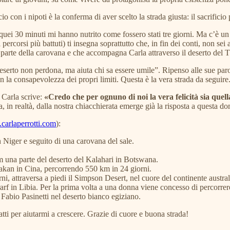
 con i nipoti è la conferma di aver scelto la strada giusta: il sacrificio 
e quei 30 minuti mi hanno nutrito come fossero stati tre giorni. Ma c’è u
i percorsi più battuti) ti insegna soprattutto che, in fin dei conti, non se
parte della carovana e che accompagna Carla attraverso il deserto del T
eserto non perdona, ma aiuta chi sa essere umile”. Ripenso alle sue parol
on la consapevolezza dei propri limiti. Questa è la vera strada da seguire
i Carla scrive:
«Credo che per ognuno di noi la vera felicità sia quella
, in realtà, dalla nostra chiacchierata emerge già la risposta a questa d
arlaperrotti.com
):
n Niger e seguito di una carovana del sale.
 una parte del deserto del Kalahari in Botswana.
imakan in Cina, percorrendo 550 km in 24 giorni.
rni, attraversa a piedi il Simpson Desert, nel cuore del continente aust
arf in Libia. Per la prima volta a una donna viene concesso di percorrere
Fabio Pasinetti nel deserto bianco egiziano.
tatti per aiutarmi a crescere. Grazie di cuore e buona strada!