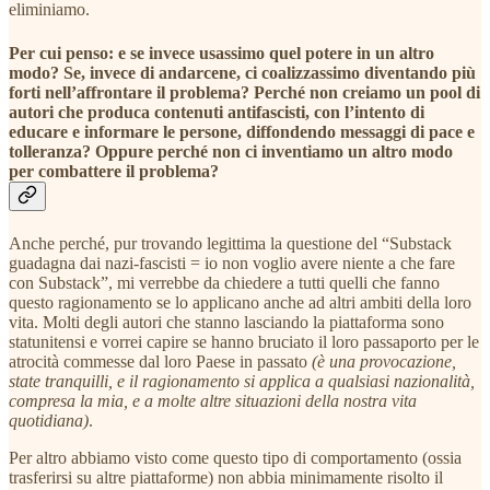
eliminiamo.
Per cui penso: e se invece usassimo quel potere in un altro
modo? Se, invece di andarcene, ci coalizzassimo diventando più
forti nell’affrontare il problema? Perché non creiamo un pool di
autori che produca contenuti antifascisti, con l’intento di
educare e informare le persone, diffondendo messaggi di pace e
tolleranza? Oppure perché non ci inventiamo un altro modo
per combattere il problema?
Anche perché, pur trovando legittima la questione del “Substack
guadagna dai nazi-fascisti = io non voglio avere niente a che fare
con Substack”, mi verrebbe da chiedere a tutti quelli che fanno
questo ragionamento se lo applicano anche ad altri ambiti della loro
vita. Molti degli autori che stanno lasciando la piattaforma sono
statunitensi e vorrei capire se hanno bruciato il loro passaporto per le
atrocità commesse dal loro Paese in passato
(è una provocazione,
state tranquilli, e il ragionamento si applica a qualsiasi nazionalità,
compresa la mia, e a molte altre situazioni della nostra vita
quotidiana)
.
Per altro abbiamo visto come questo tipo di comportamento (ossia
trasferirsi su altre piattaforme) non abbia minimamente risolto il