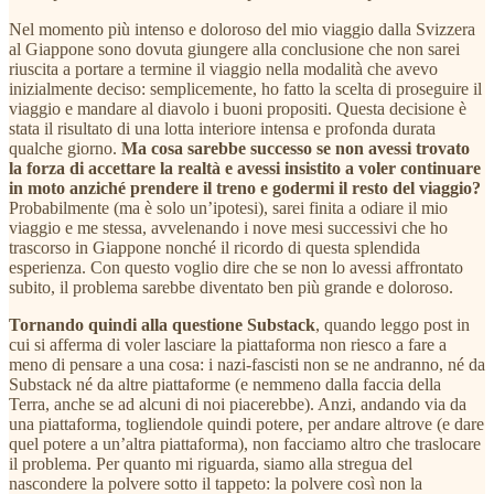
Nel momento più intenso e doloroso del mio viaggio dalla Svizzera
al Giappone sono dovuta giungere alla conclusione che non sarei
riuscita a portare a termine il viaggio nella modalità che avevo
inizialmente deciso: semplicemente, ho fatto la scelta di proseguire il
viaggio e mandare al diavolo i buoni propositi. Questa decisione è
stata il risultato di una lotta interiore intensa e profonda durata
qualche giorno.
Ma cosa sarebbe successo se non avessi trovato
la forza di accettare la realtà e avessi insistito a voler continuare
in moto anziché prendere il treno e godermi il resto del viaggio?
Probabilmente (ma è solo un’ipotesi), sarei finita a odiare il mio
viaggio e me stessa, avvelenando i nove mesi successivi che ho
trascorso in Giappone nonché il ricordo di questa splendida
esperienza. Con questo voglio dire che se non lo avessi affrontato
subito, il problema sarebbe diventato ben più grande e doloroso.
Tornando quindi alla questione Substack
, quando leggo post in
cui si afferma di voler lasciare la piattaforma non riesco a fare a
meno di pensare a una cosa: i nazi-fascisti non se ne andranno, né da
Substack né da altre piattaforme (e nemmeno dalla faccia della
Terra, anche se ad alcuni di noi piacerebbe). Anzi, andando via da
una piattaforma, togliendole quindi potere, per andare altrove (e dare
quel potere a un’altra piattaforma), non facciamo altro che traslocare
il problema. Per quanto mi riguarda, siamo alla stregua del
nascondere la polvere sotto il tappeto: la polvere così non la