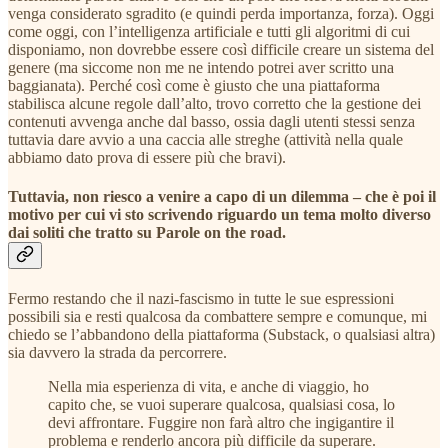
venga considerato sgradito (e quindi perda importanza, forza). Oggi
come oggi, con l’intelligenza artificiale e tutti gli algoritmi di cui
disponiamo, non dovrebbe essere così difficile creare un sistema del
genere (ma siccome non me ne intendo potrei aver scritto una
baggianata). Perché così come è giusto che una piattaforma
stabilisca alcune regole dall’alto, trovo corretto che la gestione dei
contenuti avvenga anche dal basso, ossia dagli utenti stessi senza
tuttavia dare avvio a una caccia alle streghe (attività nella quale
abbiamo dato prova di essere più che bravi).
Tuttavia, non riesco a venire a capo di un dilemma – che è poi il
motivo per cui vi sto scrivendo riguardo un tema molto diverso
dai soliti che tratto su Parole on the road.
Fermo restando che il nazi-fascismo in tutte le sue espressioni
possibili sia e resti qualcosa da combattere sempre e comunque, mi
chiedo se l’abbandono della piattaforma (Substack, o qualsiasi altra)
sia davvero la strada da percorrere.
Nella mia esperienza di vita, e anche di viaggio, ho
capito che, se vuoi superare qualcosa, qualsiasi cosa, lo
devi affrontare. Fuggire non farà altro che ingigantire il
problema e renderlo ancora più difficile da superare.