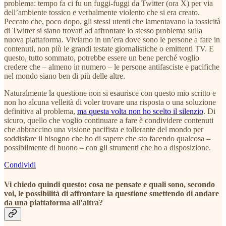
problema: tempo fa ci fu un fuggi-fuggi da Twitter (ora X) per via
dell’ambiente tossico e verbalmente violento che si era creato.
Peccato che, poco dopo, gli stessi utenti che lamentavano la tossicità
di Twitter si siano trovati ad affrontare lo stesso problema sulla
nuova piattaforma. Viviamo in un’era dove sono le persone a fare in
contenuti, non più le grandi testate giornalistiche o emittenti TV. E
questo, tutto sommato, potrebbe essere un bene perché voglio
credere che – almeno in numero – le persone antifasciste e pacifiche
nel mondo siano ben di più delle altre.
Naturalmente la questione non si esaurisce con questo mio scritto e
non ho alcuna velleità di voler trovare una risposta o una soluzione
definitiva al problema,
ma questa volta non ho scelto il silenzio
. Di
sicuro, quello che voglio continuare a fare è condividere contenuti
che abbraccino una visione pacifista e tollerante del mondo per
soddisfare il bisogno che ho di sapere che sto facendo qualcosa –
possibilmente di buono – con gli strumenti che ho a disposizione.
Condividi
Vi chiedo quindi questo: cosa ne pensate e quali sono, secondo
voi, le possibilità di affrontare la questione smettendo di andare
da una piattaforma all’altra?