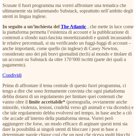
Scusate il fuori programma ma vorrei affrontare una tematica che
ultimamente sta infiammando Substack, soprattutto nell’ambito degli
utenti in lingua inglese.
In seguito a un’inchiesta del
The Atlantic
, che mette in luce come
la piattaforma permetta l’esistenza di account e la pubblicazione di
contenuti a sfondo nazi-fascista monetizzandoli e quindi incassando
le relative percentuali, si sta verificando un fuggi-fuggi di account –
anche importanti, come quello (in inglese) di Casey Newton,
considerato uno dei più bravi giornalisti (tech) al mondo e titolare di
un account su Substack da oltre 170’000 iscritti (parte dei quali a
pagamento).
Condividi
Prima di affrontare il tema centrale di questo fuori programma, ci
tengo a dire che sono fermamente convinta che ogni piattaforma
debba dotarsi di un regolamento per limitare quei contenuti che
vanno oltre il
limite accettabile*
(pornografia, ovviamente anche
minorile, violenza, lesioni, crudeltà verso gli animali e via dicendo) e
che tale regolamento debba evolversi nel tempo, in base anche a ciò
che accade all’interno della piattaforma stessa. Vorrei però
aggiungere che forse, un modo efficace di arginare questi temi sia
dare la possibilità ai singoli utenti di bloccare i post in base a
determinate parole chiave così che un post che riceva molti blocchi