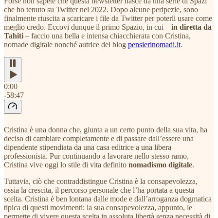
Forse non sapete che questa newsletter nasce da una serie di Spazi
che ho tenuto su Twitter nel 2022. Dopo alcune peripezie, sono
finalmente riuscita a scaricare i file da Twitter per poterli usare come
meglio credo. Eccovi dunque il primo Spazio, in cui –
in diretta da
Tahiti
– faccio una bella e intensa chiacchierata con Cristina,
nomade digitale nonché autrice del blog
pensierinomadi.it
.
0:00
-58:47
Cristina è una donna che, giunta a un certo punto della sua vita, ha
deciso di cambiare completamente e di passare dall’essere una
dipendente stipendiata da una casa editrice a una libera
professionista. Pur continuando a lavorare nello stesso ramo,
Cristina vive oggi lo stile di vita definito
nomadismo digitale
.
Tuttavia, ciò che contraddistingue Cristina è la consapevolezza,
ossia la crescita, il percorso personale che l’ha portata a questa
scelta. Cristina è ben lontana dalle mode e dall’arroganza dogmatica
tipica di questi movimenti: la sua consapevolezza, appunto, le
permette di vivere questa scelta in assoluta libertà senza necessità di