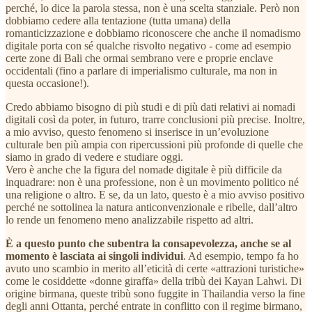
perché, lo dice la parola stessa, non è una scelta stanziale. Però non
dobbiamo cedere alla tentazione (tutta umana) della
romanticizzazione e dobbiamo riconoscere che anche il nomadismo
digitale porta con sé qualche risvolto negativo - come ad esempio
certe zone di Bali che ormai sembrano vere e proprie enclave
occidentali (fino a parlare di imperialismo culturale, ma non in
questa occasione!).
Credo abbiamo bisogno di più studi e di più dati relativi ai nomadi
digitali così da poter, in futuro, trarre conclusioni più precise. Inoltre,
a mio avviso, questo fenomeno si inserisce in un’evoluzione
culturale ben più ampia con ripercussioni più profonde di quelle che
siamo in grado di vedere e studiare oggi.
Vero è anche che la figura del nomade digitale è più difficile da
inquadrare: non è una professione, non è un movimento politico né
una religione o altro. E se, da un lato, questo è a mio avviso positivo
perché ne sottolinea la natura anticonvenzionale e ribelle, dall’altro
lo rende un fenomeno meno analizzabile rispetto ad altri.
È a questo punto che subentra la consapevolezza, anche se al
momento è lasciata ai singoli individui
. Ad esempio, tempo fa ho
avuto uno scambio in merito all’eticità di certe «attrazioni turistiche»
come le cosiddette «donne giraffa» della tribù dei Kayan Lahwi. Di
origine birmana, queste tribù sono fuggite in Thailandia verso la fine
degli anni Ottanta, perché entrate in conflitto con il regime birmano,