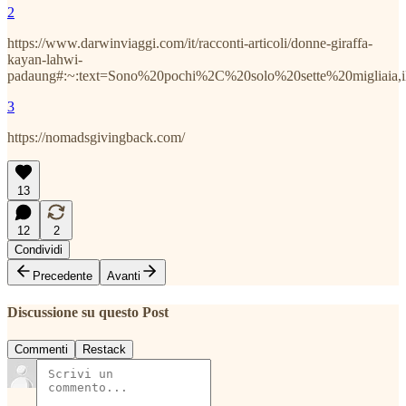
2
https://www.darwinviaggi.com/it/racconti-articoli/donne-giraffa-
kayan-lahwi-
padaung#:~:text=Sono%20pochi%2C%20solo%20sette%20migliaia,i
3
https://nomadsgivingback.com/
13
12
2
Condividi
Precedente
Avanti
Discussione su questo Post
Commenti
Restack