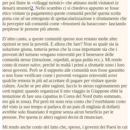
per poi finire in «villaggi turistici» che attirano molti visitatori (e
denari) stranieri
2
. Nello scambio ci si chiedeva appunto se fosse
etico visitare (a pagamento) queste comunità perché questa scelta
porta con sé un retrogusto di spettacolarizzazione e sfruttamento che
fa percepire tali comunità come «fenomeni da baraccone» lasciando
perplesse le persone più attente.
D’altro canto, a queste comunità spesso non restano molte altre
opzioni se non la povertà. E allora che fare? Non so quale sia la
soluzione giusta, tuttavia penso che la cosa importante sia che i
proventi del turismo vengano reinvestiti per il benessere delle
comunità stesse (istruzione, ospedali, acqua pulita ecc.). Mi rendo
conto di essere naïve, perché in realtà i primi a sfruttarle sono i loro
stessi governi. Però se il supporto alle comunità non fosse garantito
o non fosse verificare come i proventi vengano reinvestiti avrei
qualche remora in più ad accettare di pagare per visitare queste
culture. Anche se per altre ragioni, faccio lo stesso ragionamento per
certi regimi: quando organizzai il mio viaggio in Giappone ebbi la
tentazione di fare una capatina in Corea del Nord (tutto sommato,
ero già in zona). Poi però mi sono resa conto che l’esorbitante costo
del visto (a suo tempo si parlava di un paio di migliaia di dollari)
avrebbe solo finanziato il regime senza alcun beneficio per le
persone. Per questa (e altre) ragioni decisi di rinunciare.
Mi rendo anche conto del fatto che, spesso, i governi dei Paesi in cui