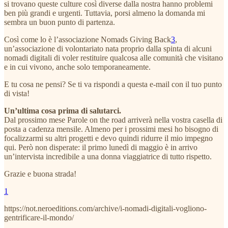
si trovano queste culture così diverse dalla nostra hanno problemi
ben più grandi e urgenti. Tuttavia, porsi almeno la domanda mi
sembra un buon punto di partenza.
Così come lo è l’associazione Nomads Giving Back
3
,
un’associazione di volontariato nata proprio dalla spinta di alcuni
nomadi digitali di voler restituire qualcosa alle comunità che visitano
e in cui vivono, anche solo temporaneamente.
E tu cosa ne pensi? Se ti va rispondi a questa e-mail con il tuo punto
di vista!
Un’ultima cosa prima di salutarci.
Dal prossimo mese Parole on the road arriverà nella vostra casella di
posta a cadenza mensile. Almeno per i prossimi mesi ho bisogno di
focalizzarmi su altri progetti e devo quindi ridurre il mio impegno
qui. Però non disperate: il primo lunedì di maggio è in arrivo
un’intervista incredibile a una donna viaggiatrice di tutto rispetto.
Grazie e buona strada!
1
https://not.neroeditions.com/archive/i-nomadi-digitali-vogliono-
gentrificare-il-mondo/