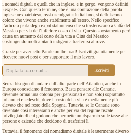
i nomadi digitali e quelli che in inglese, e in gergo, vengono definiti
«expat». Con questo termine, che è una contrazione della parola
inglese «expatriates», ossia «emigrati» in italiano, si definiscono
coloro che vivono anche stabilmente all’estero. Nello specifico,
l’articolo parla degli expat statunitensi che si trasferiscono a Città del
Messico per via dell’inferiore costo di vita. Questo spostamento però
causa un aumento del costo della vita a Città del Messico
costringendo molti abitanti indigeni a trasferirsi altrove.
Grazie per aver letto Parole on the road! Iscriviti gratuitamente per
ricevere nuovi post e per supportare il mio lavoro.
Iscriviti
Senza bisogno di andare dall’altra parte dell’Atlantico, anche in
Europa conosciamo il fenomeno. Basta pensare alle Canarie,
divenute ormai una colonia per (pensionati e non solo) soprattutto
britannici e tedeschi, dove il costo della vita è mediamente più
elevato che nel resto della Spagna. Tuttavia, se le Canarie sono
diventate così interessanti è anche per via del regime fiscale
privilegiato di cui godono che permette un risparmio sulle tasse alle
persone e aziende che decidono di trasferirsi lì.
Tuttavia, il fenomeno del nomadismo digitale è leggermente diverso