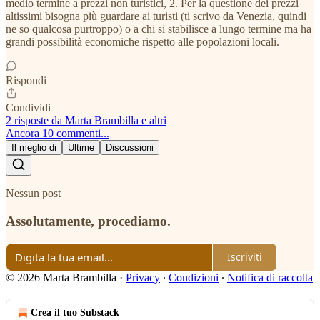
medio termine a prezzi non turistici, 2. Per la questione dei prezzi
altissimi bisogna più guardare ai turisti (ti scrivo da Venezia, quindi
ne so qualcosa purtroppo) o a chi si stabilisce a lungo termine ma ha
grandi possibilità economiche rispetto alle popolazioni locali.
Rispondi
Condividi
2 risposte da Marta Brambilla e altri
Ancora 10 commenti...
Il meglio di
Ultime
Discussioni
Nessun post
Assolutamente, procediamo.
Iscriviti
© 2026 Marta Brambilla
·
Privacy
∙
Condizioni
∙
Notifica di raccolta
Crea il tuo Substack