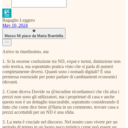
Bagaglio Leggero
May 10, 2024
Messo Mi piace da Marta Brambilla
Arrivo in ritardissimo, ma
1. Si fa enorme confuzione tra ND, expat e turisti, distinzione non
solo teorica, ma soprattutto pratica visto che si parla di numeri
completamente diversi. Quanti sono i nomadi digitali? È una
premessa essenziale per poter parlare di cambiamenti economici
rilevanti.
2. Come diceva Davide su @incudine ricordiamoci che chi alza i
prezzi non sono gli utilizzatori, ma i proprietari di casa e anche
questo non è un dettaglio trascurabile, soprattutto considerando il
fatto che come dice bene @Ilaria in un commento, trovare casa a
prezzi accettabili per un ND è una sfida.
3. La meta è cruciale nel discorso. Nel nostro caso vivere per un
periodo di tempo in un luogo poco turistico come può essere un