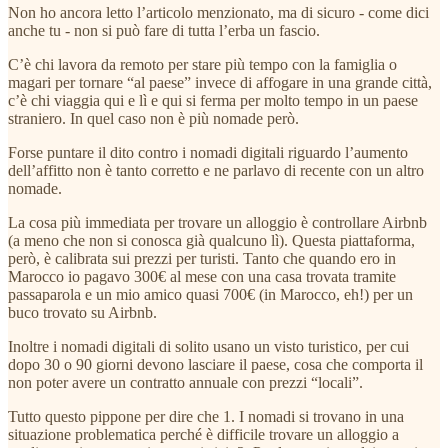
Non ho ancora letto l’articolo menzionato, ma di sicuro - come dici
anche tu - non si può fare di tutta l’erba un fascio.
C’è chi lavora da remoto per stare più tempo con la famiglia o
magari per tornare “al paese” invece di affogare in una grande città,
c’è chi viaggia qui e lì e qui si ferma per molto tempo in un paese
straniero. In quel caso non è più nomade però.
Forse puntare il dito contro i nomadi digitali riguardo l’aumento
dell’affitto non è tanto corretto e ne parlavo di recente con un altro
nomade.
La cosa più immediata per trovare un alloggio è controllare Airbnb
(a meno che non si conosca già qualcuno lì). Questa piattaforma,
però, è calibrata sui prezzi per turisti. Tanto che quando ero in
Marocco io pagavo 300€ al mese con una casa trovata tramite
passaparola e un mio amico quasi 700€ (in Marocco, eh!) per un
buco trovato su Airbnb.
Inoltre i nomadi digitali di solito usano un visto turistico, per cui
dopo 30 o 90 giorni devono lasciare il paese, cosa che comporta il
non poter avere un contratto annuale con prezzi “locali”.
Tutto questo pippone per dire che 1. I nomadi si trovano in una
situazione problematica perché è difficile trovare un alloggio a